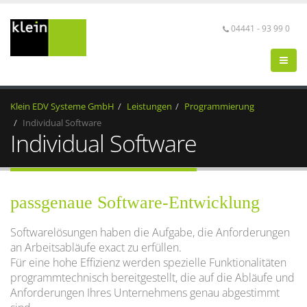
04441 - 93 99 0
Klein EDV Systeme GmbH
Leistungen
Programmierung
Individual Software
Individual Software
passgenaue Software-Entwicklung
Softwarelösungen haben die Aufgabe, die Anforderungen
an Arbeitsabläufe exact zu erfüllen.
Für eine hohe Effizienz werden spezielle Funktionalitäten
programmtechnisch bereitgestellt, die auf die Abläufe und
Anforderungen Ihres Unternehmens genau abgestimmt