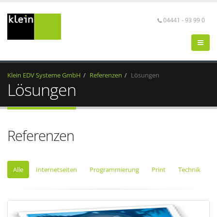
04441 - 93 99 0
Klein EDV Systeme GmbH
Referenzen
Lösungen
Lösungen
Referenzen
Alle
Internetseiten
Programmierung
Print
Technik