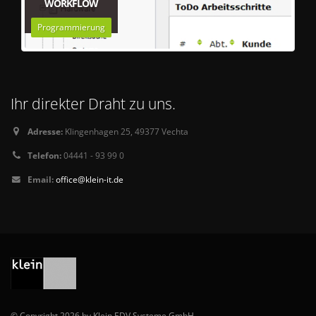
WORKFLOW
Programmierung
Ihr direkter Draht zu uns.
Adresse:
Klingenhagen 25, 49377 Vechta
Telefon:
04441 - 93 99 0
Email:
office@klein-it.de
© Copyright 2026 by Klein EDV Systeme GmbH